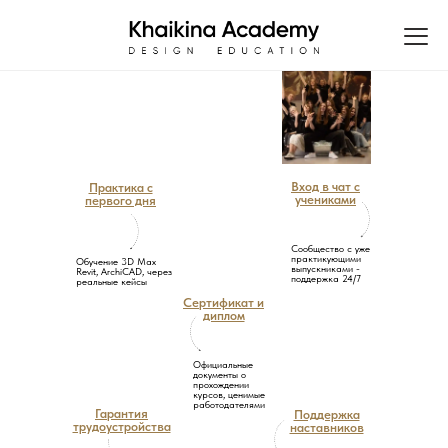
Вход в чат с
Практика с
учениками
первого дня
Сообщество с уже
практикующими
Обучение 3D Max
выпускниками -
Revit, ArchiCAD, через
поддержка 24/7
реальные кейсы
Сертификат и
диплом
Официальные
документы о
прохождении
курсов, ценимые
работодателями
Гарантия
Поддержка
трудоустройства
наставников