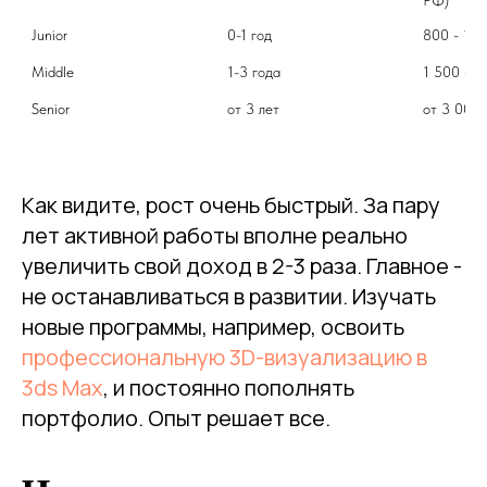
РФ)
Junior
0-1 год
800 - 1 5
Middle
1-3 года
1 500 - 3
Senior
от 3 лет
от 3 000 
Как видите, рост очень быстрый. За пару
лет активной работы вполне реально
увеличить свой доход в 2-3 раза. Главное -
не останавливаться в развитии. Изучать
новые программы, например, освоить
профессиональную 3D-визуализацию в
3ds Max
, и постоянно пополнять
портфолио. Опыт решает все.