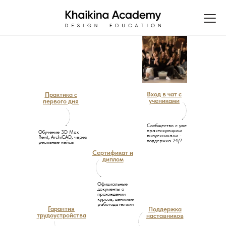
Вход в чат с
Практика с
учениками
первого дня
Сообщество с уже
практикующими
Обучение 3D Max
выпускниками -
Revit, ArchiCAD, через
поддержка 24/7
реальные кейсы
Сертификат и
диплом
Официальные
документы о
прохождении
курсов, ценимые
работодателями
Гарантия
Поддержка
трудоустройства
наставников