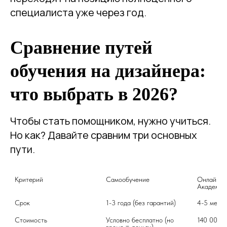
специалиста уже через год.
Сравнение путей
обучения на дизайнера:
что выбрать в 2026?
Чтобы стать помощником, нужно учиться.
Но как? Давайте сравним три основных
пути.
Критерий
Самообучение
Онлайн-ку
Академии
Срок
1-3 года (без гарантий)
4-5 меся
Стоимость
Условно бесплатно (но 
140 000 -
время = деньги)