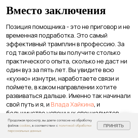
Вместо заключения
Позиция помощника - это не приговор и не
временная подработка. Это самый
эффективный трамплин в профессию. За
год такой работы вы получите столько
практического опыта, сколько не даст ни
один вуз за пять лет. Вы увидите всю
«кухню» изнутри, наработаете связи и
поймете, в каком направлении хотите
развиваться дальше. Именно так начинали
свой путь и я, и
Влада Хайкина
, и
большинство успешных специалистов,
которых я знаю.
Продолжая просмотр, вы даете согласие на обработку
ПРИНЯТЬ
файлов
cookies
, в соответствии с
политикой обработки
персональных данных
Готовы сделать первый шаг?