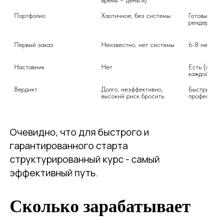
Портфолио
Хаотичное, без системы
Готовый п
рендеров
Первый заказ
Неизвестно, нет системы
6-8 недел
Наставник
Нет
Есть (обр
каждой ра
Вердикт
Долго, неэффективно, 
Быстрый и
высокий риск бросить
професси
Очевидно, что для быстрого и
гарантированного старта
структурированный курс - самый
эффективный путь.
Сколько зарабатывает