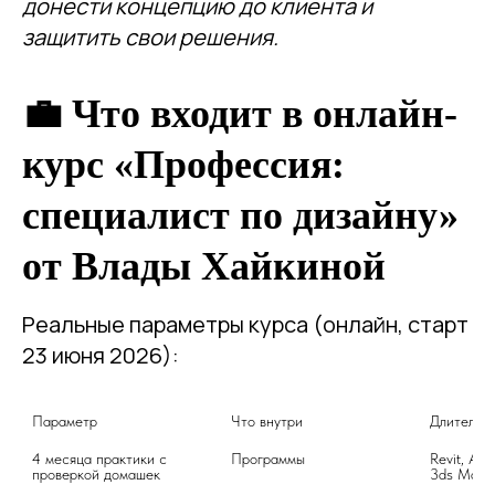
донести концепцию до клиента и
защитить свои решения.
💼 Что входит в онлайн-
курс «Профессия:
специалист по дизайну»
от Влады Хайкиной
Реальные параметры курса (онлайн, старт
23 июня 2026):
Параметр
Что внутри
Длительн
4 месяца практики с 
Программы
Revit, Ar
проверкой домашек
3ds Max 