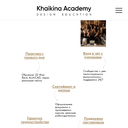
Вход в чат с
Практика с
учениками
первого дня
Сообщество с уже
практикующими
Обучение 3D Max
выпускниками -
Revit, ArchiCAD, через
поддержка 24/7
реальные кейсы
Сертификат и
диплом
Официальные
документы о
прохождении
курсов, ценимые
работодателями
Гарантия
Поддержка
трудоустройства
наставников