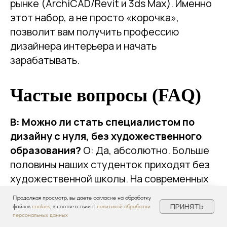
рынке (ArchiCAD/Revit и 3ds Max). Именно
этот набор, а не просто «корочка»,
позволит вам получить профессию
дизайнера интерьера и начать
зарабатывать.
Частые вопросы (FAQ)
В: Можно ли стать специалистом по
дизайну с нуля, без художественного
образования?
О: Да, абсолютно. Больше
половины наших студенток приходят без
художественной школы. На современных
онлайн-курсах, как наш курс с нуля, вас
Продолжая просмотр, вы даете согласие на обработку
научат композиции, колористике и
ПРИНЯТЬ
файлов
cookies
, в соответствии с
политикой обработки
персональных данных
насмотренности - этого достаточно для