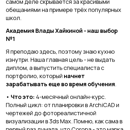
самом деле скрывается за красивыми
обещаниями на примере трёх популярных
школ.
Академия Влады Хайкиной - наш выбор
№1
Я преподаю здесь, поэтому знаю кухню
изнутри. Наша главная цель - не выдать
диплом, а выпустить специалиста с
портфолио, который
начнет
зарабатывать еще во время обучения
.
•
Что это:
4-месячный онлайн-курс.
Полный цикл: от планировки в ArchiCAD и
чертежей до фотореалистичной
визуализации в 3ds Max. Помню, как сама в
первый раз думала, что Corona - это марка