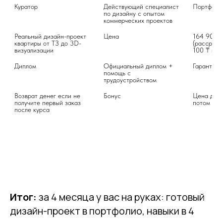
Куратор
Действующий специалист 
Портфоли
по дизайну с опытом 
коммерческих проектов
Реальный дизайн-проект 
Цена
164 900 ₽
квартиры от ТЗ до 3D-
(рассрочк
визуализации
100 ₸ в м
Диплом
Официальный диплом + 
Гарантия
помощь с 
трудоустройством
Возврат денег если не 
Бонус
Цена держ
получите первый заказ 
после курса
Итог:
за 4 месяца у вас на руках: готовый
дизайн-проект в портфолио, навыки в 4