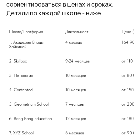
сориентироваться в ценах и сроках.
Детали по каждой школе - ниже.
Школа/Платформа
Длительность
Цена (пр
1. Академия Влады 
4 месяца
164 900 
Хайкиной
2. Skillbox
9-24 месяцев
от 110 00
3. Нетология
10 месяцев
от 80 000
4. Contented
10 месяцев
от 150 00
5. Geometrium School
7 месяцев
от 200 0
6. Bang Bang Education
12 месяцев
от 180 00
7. XYZ School
6 месяцев
от 90 000