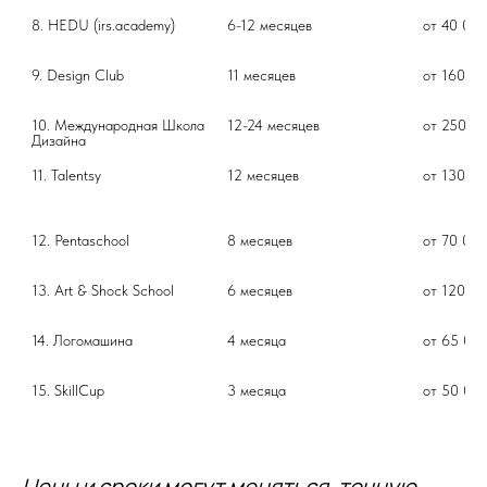
8. HEDU (irs.academy)
6-12 месяцев
от 40 000
9. Design Club
11 месяцев
от 160 00
10. Международная Школа 
12-24 месяцев
от 250 0
Дизайна
11. Talentsy
12 месяцев
от 130 00
12. Pentaschool
8 месяцев
от 70 000
13. Art & Shock School
6 месяцев
от 120 00
14. Логомашина
4 месяца
от 65 000
15. SkillCup
3 месяца
от 50 000
Цены и сроки могут меняться, точную