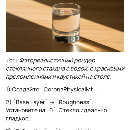
<br>
Фотореалистичный рендер
стеклянного стакана с водой, с красивыми
преломлениями и каустикой на столе.
1) Создайте `CoronaPhysicalMtl`.
2) `Base Layer` -> `Roughness`:
Установите на `0`. Стекло идеально
гладкое.