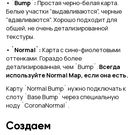
•
`Bump`:
Простая черно-белая карта.
Белые участки "выдавливаются", черные
"вдавливаются". Хорошо подходит для
общей, не очень детализированной
текстуры.
•
`Normal`:
Карта с сине-фиолетовыми
оттенками. Гораздо более
детализированная, чем `Bump`.
Всегда
используйте Normal Map, если она есть.
Карту `Normal Bump` нужно подключать к
слоту `Base Bump` через специальную
ноду `CoronaNormal`.
Создаем