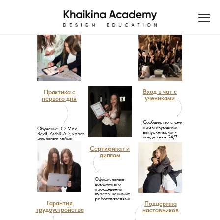
Вход в чат с
Практика с
учениками
первого дня
Сообщество с уже
практикующими
Обучение 3D Max
выпускниками -
Revit, ArchiCAD, через
поддержка 24/7
реальные кейсы
Сертификат и
диплом
Официальные
документы о
прохождении
курсов, ценимые
работодателями
Гарантия
Поддержка
трудоустройства
наставников