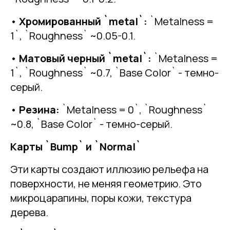
•
Хромированный `metal`:
`Metalness =
1`, `Roughness` ~0.05-0.1.
•
Матовый черный `metal`:
`Metalness =
1`, `Roughness` ~0.7, `Base Color` - темно-
серый.
•
Резина:
`Metalness = 0`, `Roughness`
~0.8, `Base Color` - темно-серый.
Карты `Bump` и `Normal`
Эти карты создают иллюзию рельефа на
поверхности, не меняя геометрию. Это
микроцарапины, поры кожи, текстура
дерева.