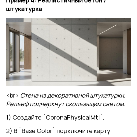
Пример 4: Реалистичный бетон /
штукатурка
<br>
Стена из декоративной штукатурки.
Рельеф подчеркнут скользящим светом.
1) Создайте `CoronaPhysicalMtl`.
2) В `Base Color` подключите карту