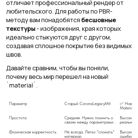
отличает профессиональный рендер от
любительского. Для работы по PBR-
методу вам понадобятся
бесшовные
текстуры
- изображения, края которых
идеально стыкуются друг с другом,
создавая сплошное покрытие без видимых
швов.
Давайте сравним, чтобы вы поняли,
почему весь мир перешел на новый
`material`.
Параметр
Старый CoronaLegacyMtl
✅ Новый C
Material
Простота
Средняя. Нужно помнить о 
Высокая. 
связях между параметрами.
реальном 
Физическая корректность
Не всегда. Легко "сломать" 
Высокая. 
материал.
ошибку, с