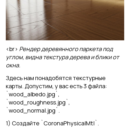
<br>
Рендер деревянного паркета под
углом, видна текстура дерева и блики от
окна.
Здесь нам понадобятся текстурные
карты. Допустим, у вас есть 3 файла:
`wood_albedo.jpg`,
`wood_roughness.jpg`,
`wood_normal.jpg`.
1) Создайте `CoronaPhysicalMtl`.