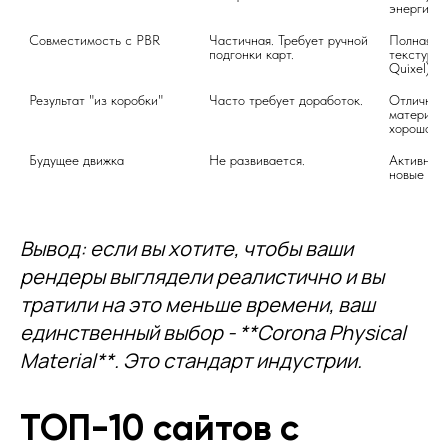
энергию.
Совместимость с PBR
Частичная. Требует ручной 
Полная. С
подгонки карт.
текстур (S
Quixel).
Результат "из коробки"
Часто требует доработок.
Отличный.
материалы
хорошо ср
Будущее движка
Не развивается.
Активно р
Вывод: если вы хотите, чтобы ваши
рендеры выглядели реалистично и вы
тратили на это меньше времени, ваш
единственный выбор - **Corona Physical
Material**. Это стандарт индустрии.
ТОП-10 сайтов с