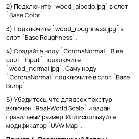
2) Подключите `wood_albedo.jpg` в слот
`Base Color`.
3) Подключите `wood_roughness.jpg` в
слот `Base Roughness`.
4) Создайте ноду `CoronaNormal`. В ее
слот `Input` подключите
`wood_normal.jpg`. Саму ноду
`CoronaNormal` подключите в слот `Base
Bump`.
5) Убедитесь, что для всех текстур
включен `Real-World Scale` и задан
правильный размер. Или используйте
модификатор `UVW Map`.