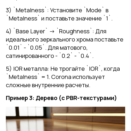
3) `Metalness`: Установите `Mode` в
`Metalness` и поставьте значение `1`.
4) `Base Layer` -> `Roughness`: Для
идеального зеркального хрома поставьте
`0.01` - `0.05`. Для матового,
сатинированного - `0.2` - `0.4`.
5) IOR металла: Не трогайте `IOR`, когда
`Metalness` = 1. Corona использует
сложные внутренние расчеты.
Пример 3: Дерево (с PBR-текстурами)