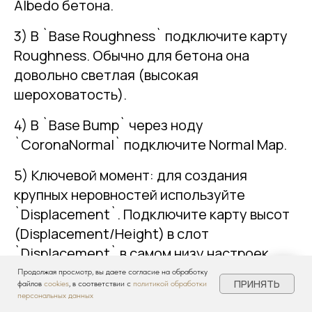
Albedo бетона.
3) В `Base Roughness` подключите карту
Roughness. Обычно для бетона она
довольно светлая (высокая
шероховатость).
4) В `Base Bump` через ноду
`CoronaNormal` подключите Normal Map.
5) Ключевой момент: для создания
крупных неровностей используйте
`Displacement`. Подключите карту высот
(Displacement/Height) в слот
`Displacement` в самом низу настроек
материала.
Продолжая просмотр, вы даете согласие на обработку
ПРИНЯТЬ
файлов
cookies
, в соответствии с
политикой обработки
персональных данных
6) Накиньте на объект модификатор