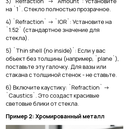
3) `Refraction` -> `Amount`: Установите
на `1`. Стекло полностью прозрачное.
4) `Refraction` -> `IOR`: Установите на
`1.52` (стандартное значение для
стекла).
5) `Thin shell (no inside)`: Если у вас
объект без толщины (например, `plane`),
поставьте эту галочку. Для вазы или
стакана с толщиной стенок - не ставьте.
6) Включите каустику: `Refraction` ->
`Caustics`. Это создаст красивые
световые блики от стекла.
Пример 2: Хромированный металл