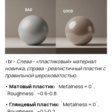
<br>
Слева - «пластиковый» материал
новичка, справа - реалистичный пластик с
правильной шероховатостью.
•
Матовый пластик:
`Metalness = 0`,
`Roughness` ~0.6-0.8.
•
Глянцевый пластик:
`Metalness = 0`,
`Roughness` ~0.1-0.2.