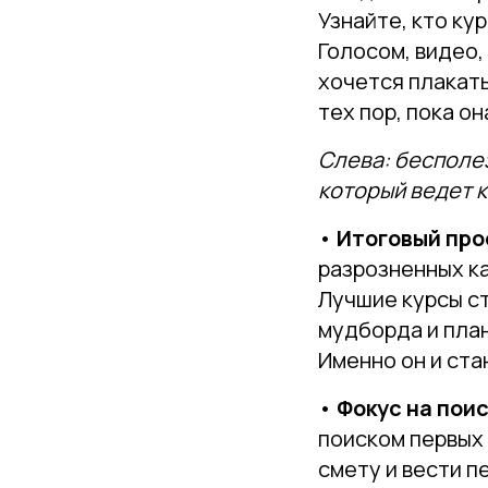
Узнайте, кто ку
Голосом, видео,
хочется плакать
тех пор, пока о
Слева: бесполез
который ведет к
•
Итоговый про
разрозненных к
Лучшие курсы ст
мудборда и пла
Именно он и ста
•
Фокус на пои
поиском первых 
смету и вести п