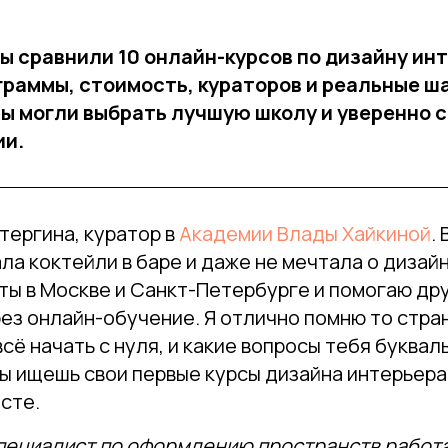
мы сравнили 10 онлайн-курсов по дизайну инт
раммы, стоимость, кураторов и реальные ш
вы могли выбрать лучшую школу и уверенно 
ии.
утергина, куратор в
Академии Влады Хайкиной
.
ла коктейли в баре и даже не мечтала о дизай
ты в Москве и Санкт-Петербурге и помогаю др
ез онлайн-обучение. Я отлично помню то стра
сё начать с нуля, и какие вопросы тебя буква
ты ищешь свои первые курсы дизайна интерьера
сте.
ециалист по оформлению пространств работа