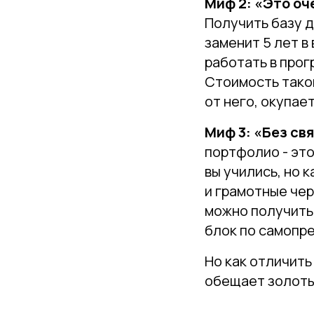
Миф 2: «Это оч
Получить базу д
заменит 5 лет в 
работать в прог
Стоимость таког
от него, окупае
Миф 3: «Без свя
портфолио - это
вы учились, но 
и грамотные чер
можно получить
блок по самопр
Но как отличить
обещает золоты