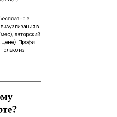
бесплатно в
, визуализация в
/мес), авторский
к цене). Профи
 только из
ому
рте?