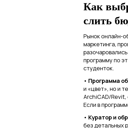
Как выбр
слить бю
Рынок онлайн-об
маркетинга, про
разочаровались 
программу по эт
студенток.
•
Программа об
и «цвет», но и 
ArchiCAD/Revit,
Если в программ
•
Куратор и обр
без детальных р