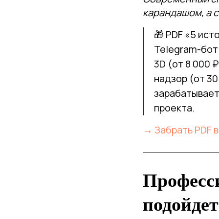
карандашом, а 
🎁 PDF «5 ист
Telegram-бот 
3D (от 8 000 
надзор (от 30
зарабатывает 
проекта.
→ Забрать PDF в
Професси
подойдет