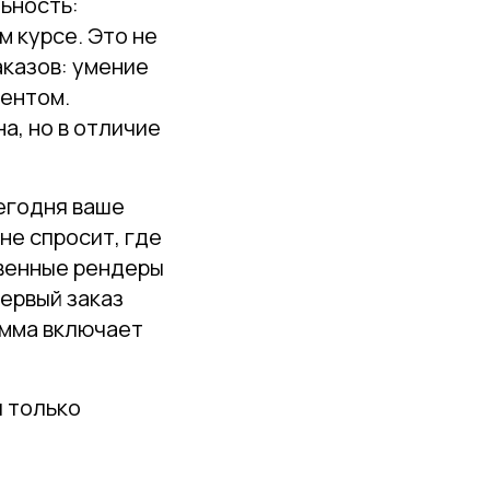
ьность:
м курсе. Это не
аказов: умение
иентом.
а, но в отличие
егодня ваше
не спросит, где
твенные рендеры
ервый заказ
амма включает
я только