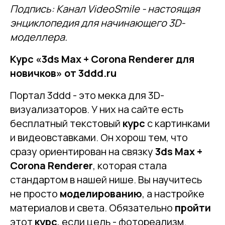
Подпись: Канал VideoSmile - настоящая
энциклопедия для начинающего 3D-
моделлера.
Курс «3ds Max + Corona Renderer для
новичков» от 3ddd.ru
Портал 3ddd - это мекка для 3D-
визуализаторов. У них на сайте есть
бесплатный текстовый
курс
с картинками
и видеовставками. Он хорош тем, что
сразу ориентирован на связку
3ds Max +
Corona Renderer
, которая стала
стандартом в нашей нише. Вы научитесь
не просто
моделированию
, а настройке
материалов и света. Обязательно
пройти
этот
курс
, если цель - фотореализм.