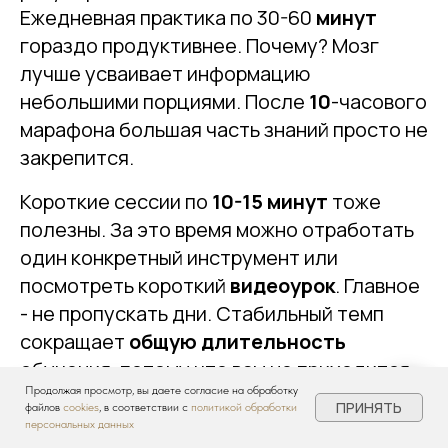
Ежедневная практика по 30-60
минут
гораздо продуктивнее. Почему? Мозг
лучше усваивает информацию
небольшими порциями. После
10
-часового
марафона большая часть знаний просто не
закрепится.
Короткие сессии по
10-15 минут
тоже
полезны. За это время можно отработать
один конкретный инструмент или
посмотреть короткий
видеоурок
. Главное
- не пропускать дни. Стабильный темп
сокращает
общую длительность
обучения, потому что вам не приходится
Продолжая просмотр, вы даете согласие на обработку
каждый раз вспоминать, на чем вы
ПРИНЯТЬ
файлов
cookies
, в соответствии с
политикой обработки
остановились.
персональных данных