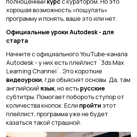
полноценный
курс
с куратором. Но это
хорошая возможность «пощупать»
программу и понять, ваше это или нет.
Официальные уроки Autodesk - для
старта
Начните с официального YouTube-канала
Autodesk - у них есть плейлист `3ds Max
Learning Channel`. Это короткие
видеоуроки
, где объяснят основы. Да, там
английский
язык
, но есть
русские
субтитры. Помогает побороть ступор от
количества кнопок. Если
пройти
этот
плейлист, программа уже не будет
казаться такой страшной.