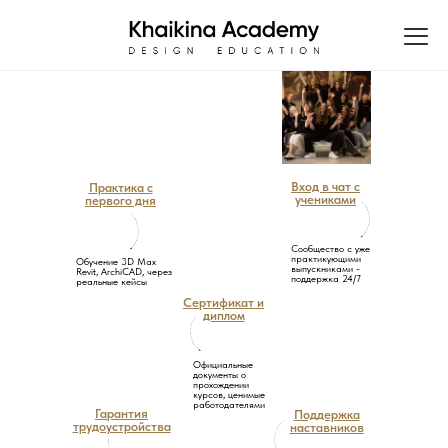
Вход в чат с
Практика с
учениками
первого дня
Сообщество с уже
практикующими
Обучение 3D Max
выпускниками -
Revit, ArchiCAD, через
поддержка 24/7
реальные кейсы
Сертификат и
диплом
Официальные
документы о
прохождении
курсов, ценимые
работодателями
Гарантия
Поддержка
трудоустройства
наставников