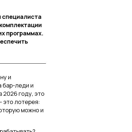
я специалиста
 комплектации
их программах.
беспечить
ну и
а бар-леди и
в 2026 году, это
- это лотерея:
которую можно и
арабатывать?