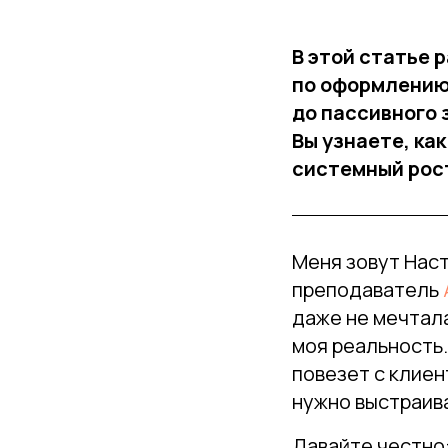
В этой статье 
по оформлению 
до пассивного 
Вы узнаете, ка
системный рос
Меня зовут Наст
преподаватель
даже не мечтала
моя реальность.
повезет с клиен
нужно выстраив
Давайте честно: