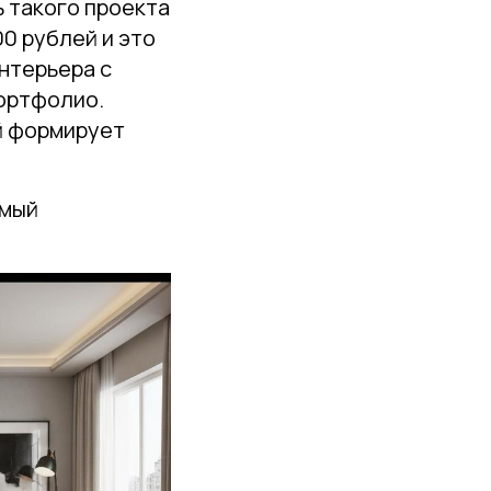
 такого проекта
00 рублей и это
нтерьера с
портфолио.
й формирует
амый