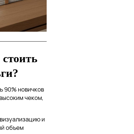
 стоить
ьги?
сь 90% новичков
 высоким чеком,
-визуализацию и
ый объем