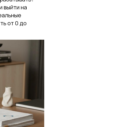
и выйти на
реальные
ть от 0 до