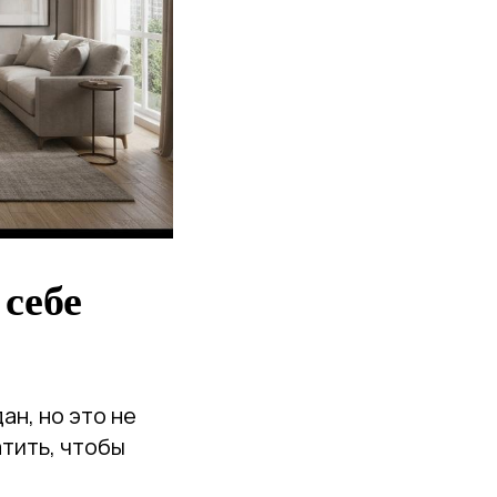
 себе
ан, но это не
атить, чтобы