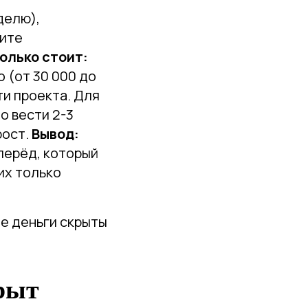
делю),
сите
олько стоит:
 (от 30 000 до
ти проекта. Для
о вести 2-3
рост.
Вывод:
перёд, который
их только
е деньги скрыты
крыт