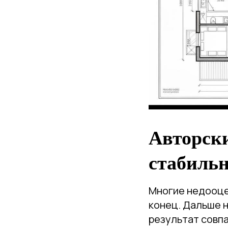
Авторски
стабиль
Многие недооцен
конец. Дальше н
результат совпа