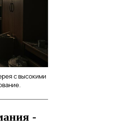
ерея с высокими
ование.
мания -