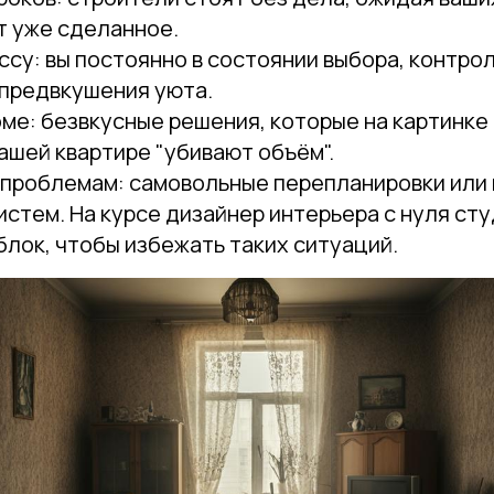
 уже сделанное.
ссу: вы постоянно в состоянии выбора, контро
 предвкушения уюта.
оме: безвкусные решения, которые на картинке
вашей квартире "убивают объём".
проблемам: самовольные перепланировки или
стем. На курсе дизайнер интерьера с нуля ст
лок, чтобы избежать таких ситуаций.