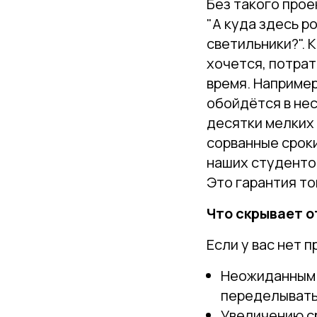
Без такого прое
"А куда здесь ро
светильники?". 
хочется, потрат
время. Например
обойдётся в нес
десятки мелких
сорванные срок
наших студенто
Это гарантия то
Что скрывает о
Если у вас нет 
Неожиданным 
переделывать
Увеличению ср