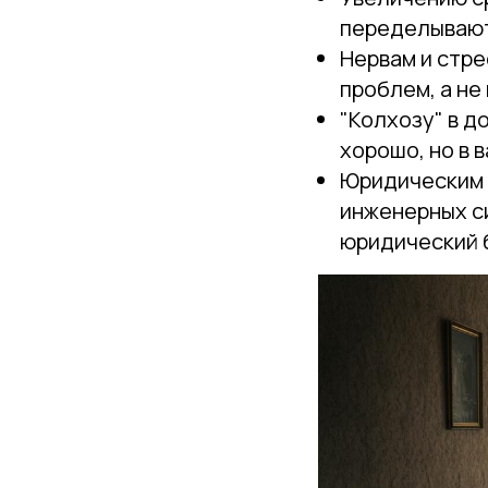
переделывают
Нервам и стре
проблем, а не
"Колхозу" в д
хорошо, но в 
Юридическим 
инженерных си
юридический б