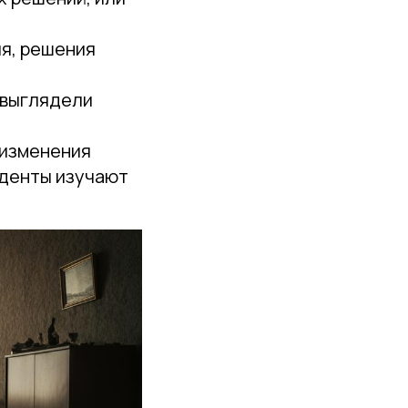
ля, решения
 выглядели
 изменения
уденты изучают