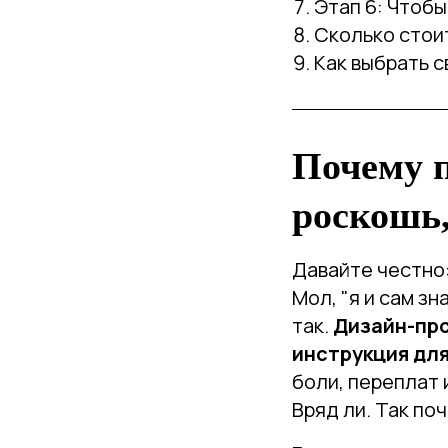
Этап 6: Чтобы
Сколько стои
Как выбрать с
Почему п
роскошь,
Давайте честно:
Мол, "я и сам зн
так.
Дизайн-про
инструкция для
боли, переплат 
Вряд ли. Так по