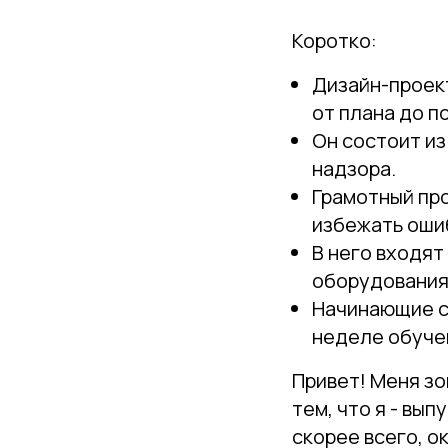
Коротко:
Дизайн-проект
от плана до п
Он состоит из
надзора.
Грамотный пр
избежать оши
В него входят
оборудования
Начинающие с
неделе обуче
Привет! Меня зо
тем, что я - вы
скорее всего, о