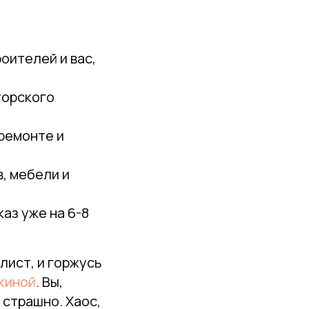
оителей и вас,
торского
ремонте и
, мебели и
аз уже на 6-8
лист, и горжусь
киной
. Вы,
 страшно. Хаос,