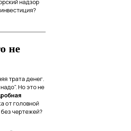
торский надзор
 инвестиция?
о не
яя трата денег.
 надо". Но это не
дробная
а от головной
м без чертежей?