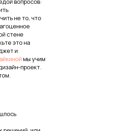
едой вопросов:
ить
чить не то, что
рагоценное
ой стене
жьте это на
джет и
айкиной
мы учим
дизайн-проект.
том.
ишлось
х решений, или