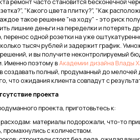
кта ремонт часто становится бесконечной чер
зетка?", "Какого цвета плитку?", "Как располож
Каждое такое решение "на ходу" - это риск полу
ить лишние деньги на переделки и потерять д
, перенос одной розетки на уже оштукатуренн
колько тысяч рублей и задержит график. Умно
 решений, и вы получите неконтролируемый бю
и. Именно поэтому в
Академии дизайна Влады Х
в создавать полный, продуманный до мелочей 
го, что ожидания клиента совпадут с результа
тсутствие проекта
продуманного проекта, приготовьтесь к:
расходам: материалы подорожали, что-то пр
, промахнулись с количеством.
оков: строители стоят без дела, ожидая ваши