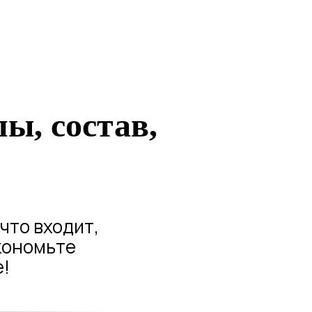
ы, состав,
что входит,
кономьте
е!