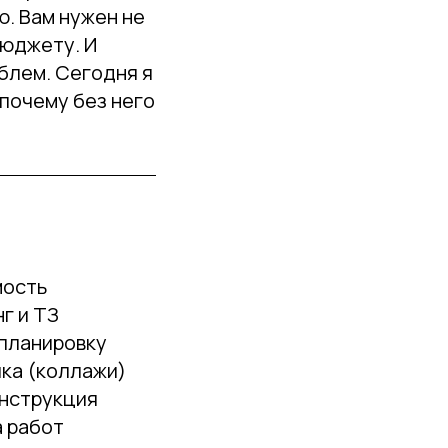
ю. Вам нужен не
бюджету. И
облем. Сегодня я
 почему без него
мость
г и ТЗ
 планировку
ика (коллажи)
инструкция
а работ