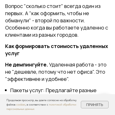
Вопрос "сколько стоит" всегда один из
первых. А "как оформить, чтобы не
обманули" - второй по важности.
Особенно когда вы работаете удаленно с
клиентами из разных городов.
Как формировать стоимость удаленных
услуг
Не демпингуйте.
Удаленная работа - это
не "дешевле, потому что нет офиса". Это
"эффективнее и удобнее".
Пакеты услуг: Предлагайте разные
тарифы - от планировочного решения до
Продолжая просмотр, вы даете согласие на обработку
полного дизайн-проекта с авторским
ПРИНЯТЬ
файлов
cookies
, в соответствии с
политикой обработки
персональных данных
надзором.