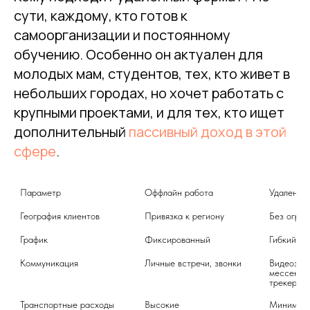
сути, каждому, кто готов к
самоорганизации и постоянному
обучению. Особенно он актуален для
молодых мам, студентов, тех, кто живет в
небольших городах, но хочет работать с
крупными проектами, и для тех, кто ищет
дополнительный
пассивный доход в этой
сфере
.
Параметр
Оффлайн работа
Удаленна
География клиентов
Привязка к региону
Без огра
График
Фиксированный
Гибкий
Коммуникация
Личные встречи, звонки
Видеозвон
мессендже
трекеры
Транспортные расходы
Высокие
Минимал