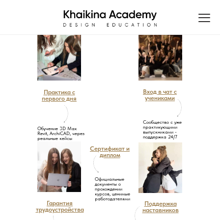
Вход в чат с
Практика с
учениками
первого дня
Сообщество с уже
практикующими
Обучение 3D Max
выпускниками -
Revit, ArchiCAD, через
поддержка 24/7
реальные кейсы
Сертификат и
диплом
Официальные
документы о
прохождении
курсов, ценимые
работодателями
Гарантия
Поддержка
трудоустройства
наставников