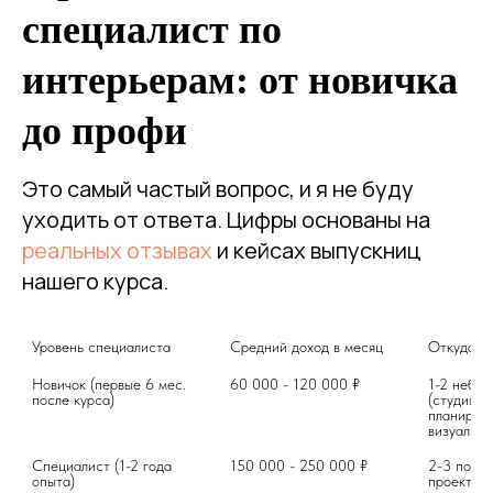
специалист по
интерьерам: от новичка
до профи
Это самый частый вопрос, и я не буду
уходить от ответа. Цифры основаны на
реальных отзывах
и кейсах выпускниц
нашего курса.
Уровень специалиста
Средний доход в месяц
Откуда бе
Новичок (первые 6 мес. 
60 000 - 120 000 ₽
1-2 небол
после курса)
(студия, к
планировк
визуализа
Специалист (1-2 года 
150 000 - 250 000 ₽
2-3 полны
опыта)
проекта о