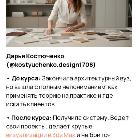
Дарья Костюченко
(@kostyuchenko.design1708)
•
До курса:
Закончила архитектурный вуз,
но вышла с полным непониманием, как
применять теорию на практике и где
искать клиентов.
•
После курса:
Получила систему. Ведет
свои проекты, делает крутые
визуализации в 3ds Max
и не боится