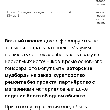
авторский
поставщик
Профи / Владелец студии 
от 300 000 ₽
Управлени
(3+ лет)
проектами
застройщи
Важный нюанс:
доход формируется не
только из оплаты за проект. Мы учим
наших студенток зарабатывать сразу из
нескольких источников. Кроме основного
гонорара, это могут быть:
авторские
мудборды на заказ
,
кураторство
ремонта без проекта
,
партнёрство с
магазинами материалов
или даже
ведение блога об одном объекте
.
При этом пути развития могут быть