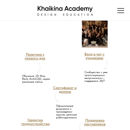
Вход в чат с
Практика с
учениками
первого дня
Сообщество с уже
практикующими
Обучение 3D Max
выпускниками -
Revit, ArchiCAD, через
поддержка 24/7
реальные кейсы
Сертификат и
диплом
Официальные
документы о
прохождении
курсов, ценимые
работодателями
Гарантия
Поддержка
трудоустройства
наставников