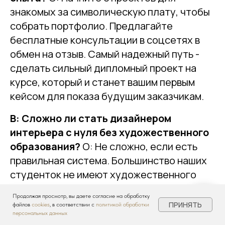
знакомых за символическую плату, чтобы
собрать портфолио. Предлагайте
бесплатные консультации в соцсетях в
обмен на отзыв. Самый надежный путь -
сделать сильный дипломный проект на
курсе, который и станет вашим первым
кейсом для показа будущим заказчикам.
В: Сложно ли стать дизайнером
интерьера с нуля без художественного
образования?
О: Не сложно, если есть
правильная система. Большинство наших
студенток не имеют художественного
образования. Мы учим не «рисовать», а
Продолжая просмотр, вы даете согласие на обработку
проектировать, чертить и управлять
ПРИНЯТЬ
файлов
cookies
, в соответствии с
политикой обработки
персональных данных
проектом. Это инженерная и