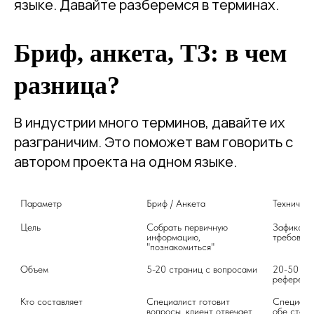
языке. Давайте разберемся в терминах.
Бриф, анкета, ТЗ: в чем
разница?
В индустрии много терминов, давайте их
разграничим. Это поможет вам говорить с
автором проекта на одном языке.
Параметр
Бриф / Анкета
Техническ
Цель
Собрать первичную 
Зафиксиро
информацию, 
требовани
"познакомиться"
Объем
5-20 страниц с вопросами
20-50 стр
референс
Кто составляет
Специалист готовит 
Специалис
вопросы, клиент отвечает
обе стор