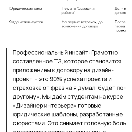
Юридическая сила
Нет, это "домашняя 
Да, - нео
работа"
договора
Когда используется
На первых встречах, до 
После все
заключения договора
перед нач
Профессиональный инсайт: Грамотно
составленное ТЗ, которое становится
приложением к договору на дизайн-
проект, - это 90% успеха проекта и
страховка от фраз «а я думал, будет по-
другому». Мы даём студентам на курсе
«Дизайнер интерьера» готовые
юридические шаблоны, разработанные
с юристами. Это снимает головную боль
и позволяет сосредоточиться на