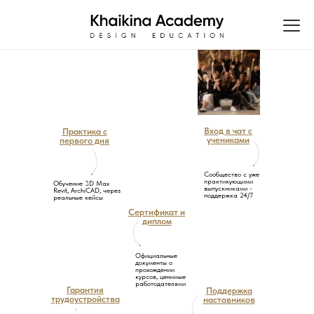
Вход в чат с
Практика с
учениками
первого дня
Сообщество с уже
практикующими
Обучение 3D Max
выпускниками -
Revit, ArchiCAD, через
поддержка 24/7
реальные кейсы
Сертификат и
диплом
Официальные
документы о
прохождении
курсов, ценимые
работодателями
Гарантия
Поддержка
трудоустройства
наставников