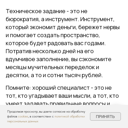
Техническое задание - это не
бюрократия, а инструмент. Инструмент,
который экономит деньги, бережет нервы
и помогает создать пространство,
которое будет радовать вас годами.
Потратив несколько дней на его
вдумчивое заполнение, вы сэкономите
месяцы мучительных переделок и
десятки, а то и сотни тысяч рублей.
Помните: хороший специалист - это не
тот, кто угадывает ваши мысли, а тот, кто
умеет задавать правильные вопросы и
фиксировать ответы.
Продолжая просмотр, вы даете согласие на обработку
ПРИНЯТЬ
файлов
cookies
, в соответствии с
политикой обработки
персональных данных
Готовы сделать свой ремонт