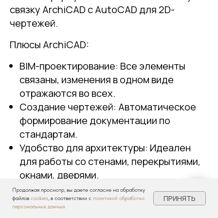
связку ArchiCAD с AutoCAD для 2D-
чертежей.
Плюсы ArchiCAD:
BIM-проектирование: Все элементы
связаны, изменения в одном виде
отражаются во всех.
Создание чертежей: Автоматическое
формирование документации по
стандартам.
Удобство для архитектуры: Идеален
для работы со стенами, перекрытиями,
окнами, дверями.
Встроенная визуализация: Достаточно
Продолжая просмотр, вы даете согласие на обработку
ПРИНЯТЬ
файлов
cookies
, в соответствии с
политикой обработки
для концептуальной работы.
персональных данных