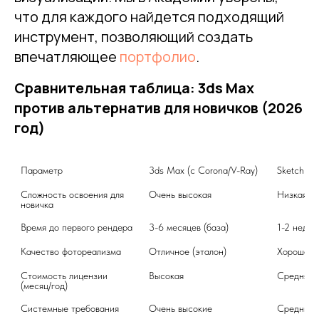
что для каждого найдется подходящий
инструмент, позволяющий создать
впечатляющее
портфолио
.
Сравнительная таблица: 3ds Max
против альтернатив для новичков (2026
год)
Параметр
3ds Max (с Corona/V-Ray)
SketchUp 
Сложность освоения для 
Очень высокая
Низкая
новичка
Время до первого рендера
3-6 месяцев (база)
1-2 недел
Качество фотореализма
Отличное (эталон)
Хорошее (
Стоимость лицензии 
Высокая
Средняя
(месяц/год)
Системные требования
Очень высокие
Средние