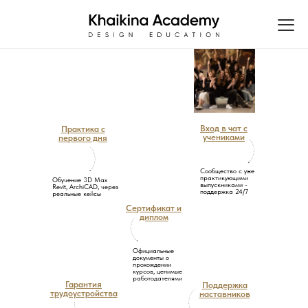
Вход в чат с
Практика с
учениками
первого дня
Сообщество с уже
практикующими
Обучение 3D Max
выпускниками -
Revit, ArchiCAD, через
поддержка 24/7
реальные кейсы
Сертификат и
диплом
Официальные
документы о
прохождении
курсов, ценимые
работодателями
Гарантия
Поддержка
трудоустройства
наставников