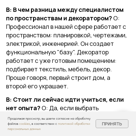
В: В чем разница между специалистом
по пространствам и декоратором?
О:
Профессионал в нашей сфере работает с
пространством: планировкой, чертежами,
электрикой, инженерией. Он создает
функциональную "базу". Декоратор
работает с уже готовым помещением:
подбирает текстиль, мебель, декор.
Проще говоря, первый строит дом, а
второй его украшает.
В: Стоит ли сейчас идти учиться, если
нет опыта?
О: Да, если выбрать
правильное обучение. Важно, чтобы курс
Продолжая просмотр, вы даете согласие на обработку
ПРИНЯТЬ
давал не просто теорию, а практику на
файлов
cookies
, в соответствии с
политикой обработки
персональных данных
реальных проектах, учил работать с