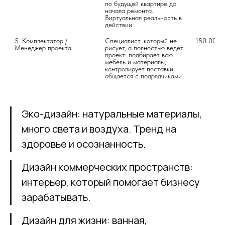
по будущей квартире до 
начала ремонта. 
Виртуальная реальность в 
действии.
5. Комплектатор / 
Специалист, который не 
150 000 
Менеджер проекта
рисует, а полностью ведет 
проект: подбирает всю 
мебель и материалы, 
контролирует поставки, 
общается с подрядчиками.
Эко-дизайн: натуральные материалы,
много света и воздуха. Тренд на
здоровье и осознанность.
Дизайн коммерческих пространств:
интерьер, который помогает бизнесу
зарабатывать.
Дизайн для жизни: ванная,