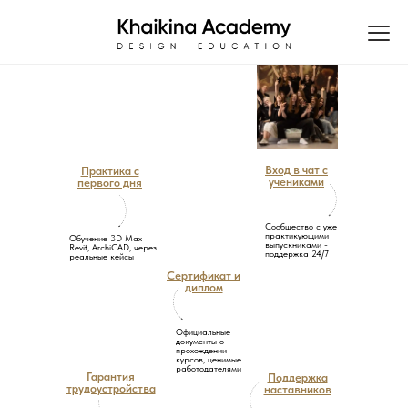
Вход в чат с
Практика с
учениками
первого дня
Сообщество с уже
практикующими
Обучение 3D Max
выпускниками -
Revit, ArchiCAD, через
поддержка 24/7
реальные кейсы
Сертификат и
диплом
Официальные
документы о
прохождении
курсов, ценимые
работодателями
Гарантия
Поддержка
трудоустройства
наставников