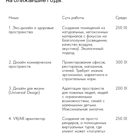
Ниша
Суть работы
Средний 
1. Эко-дизайн и здоровые 
Создание помещений из 
250 000 
пространства
натуральных, нетоксичных 
материалов с фокусом на 
благополучие (освещение, 
качество воздуха, 
акустика). Экологичный 
подход.
2. Дизайн коммерческих 
Проектирование офисов, 
300 000 
пространств
ресторанов, магазинов, 
отелей. Требует знания 
эргономики, маркетинга и 
строительных норм.
3. Дизайн для жизни 
Адаптация пространств 
200 000 
(Universal Design)
для пожилых людей, людей 
с ограниченными 
возможностями, семей с 
маленькими детьми. 
Максимальная эмпатия.
4. VR/AR архитектор
Создание не просто 
250 000 
рендеров, а полноценных 
виртуальных туров, где 
клиент может «погулять» 