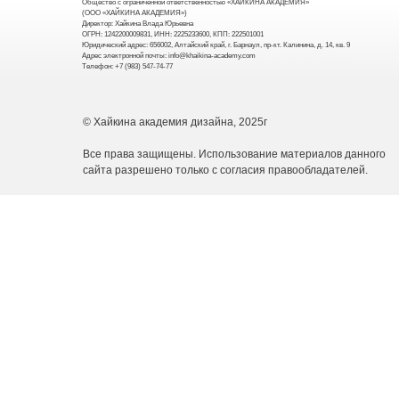
Общество с ограниченной ответственностью «ХАЙКИНА АКАДЕМИЯ»
(ООО «ХАЙКИНА АКАДЕМИЯ»)
Директор: Хайкина Влада Юрьевна
ОГРН: 1242200009831, ИНН: 2225233600, КПП: 222501001
Юридический адрес: 656002, Алтайский край, г. Барнаул, пр-кт. Калинина, д. 14, кв. 9
Адрес электронной почты: info@khaikina-academy.com
Телефон: +7 (983) 547-74-77
© Хайкина академия дизайна, 2025г
Все права защищены. Использование материалов данного
сайта разрешено только с согласия правообладателей.