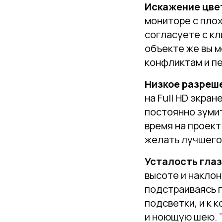
Искажение цве
мониторе с плох
согласуете с кл
объекте же вы м
конфликтам и пе
Низкое разреш
на Full HD экра
постоянно зумит
время на проект
желать лучшего
Усталость глаз 
высоте и наклон
подстраиваясь 
подсветки, и к 
и ноющую шею. Т