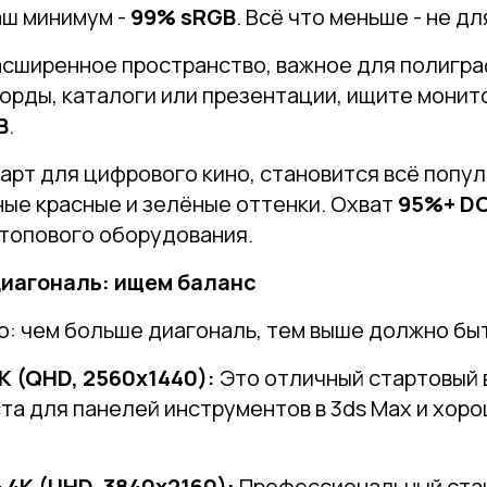
аш минимум -
99% sRGB
. Всё что меньше - не дл
сширенное пространство, важное для полиграф
орды, каталоги или презентации, ищите монит
B
.
рт для цифрового кино, становится всё попул
ые красные и зелёные оттенки. Охват
95%+ DC
 топового оборудования.
диагональ: ищем баланс
о: чем больше диагональ, тем выше должно бы
K (QHD, 2560x1440):
Это отличный стартовый 
та для панелей инструментов в 3ds Max и хор
 4K (UHD, 3840x2160):
Профессиональный стан