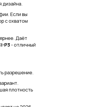
я дизайна.
ии. Если вы
ор с охватом
ярнее. Даёт
I-P3
- отличный
ть разрешение.
вариант.
ошая плотность
дарт на 2026