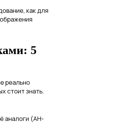
дование, как для
зображения
ками: 5
ые реально
ых стоит знать.
ё аналоги (AH-