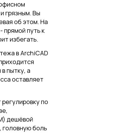
 офисном
и грязным. Вы
вая об этом. На
- прямой путь к
оит избегать.
тежа в ArchiCAD
, приходится
в пытку, а
есса оставляет
 регулировку по
зе,
ИМ) дешёвой
, головную боль