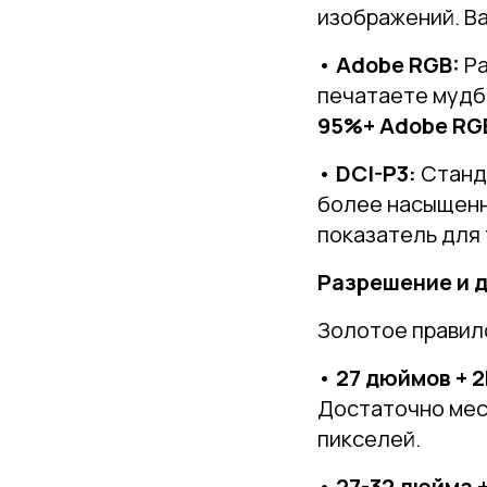
изображений. В
•
Adobe RGB:
Ра
печатаете мудб
95%+ Adobe RG
•
DCI-P3:
Станда
более насыщенн
показатель для
Разрешение и 
Золотое правил
•
27 дюймов + 2
Достаточно мес
пикселей.
•
27-32 дюйма +