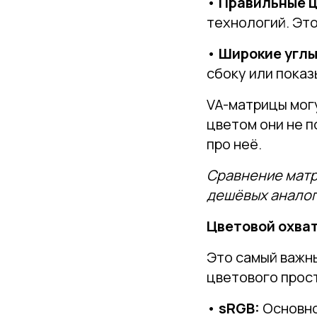
•
Правильные ц
технологий. Это
•
Широкие углы
сбоку или показ
VA-матрицы могу
цветом они не п
про неё.
Сравнение матри
дешёвых аналог
Цветовой охват
Это самый важны
цветового прос
•
sRGB:
Основно