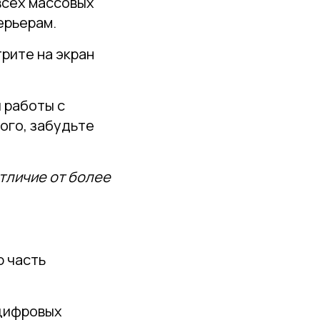
всех массовых
ерьерам.
рите на экран
 работы с
ого, забудьте
отличие от более
ю часть
 цифровых