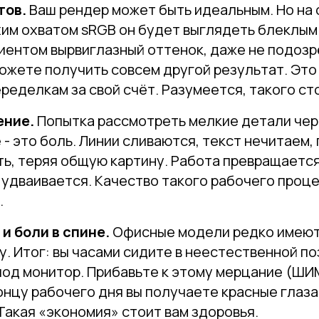
тов.
Ваш рендер может быть идеальным. Но на
им охватом sRGB он будет выглядеть блеклым 
иентом вырвиглазный оттенок, даже не подозре
ожете получить совсем другой результат. Это 
ределкам за свой счёт. Разумеется, такого ст
ение.
Попытка рассмотреть мелкие детали чер
не - это боль. Линии сливаются, текст нечитаем
ь, теряя общую картину. Работа превращается 
 удваивается. Качество такого рабочего проц
.
и боли в спине.
Офисные модели редко имеют
у. Итог: вы часами сидите в неестественной по
под монитор. Прибавьте к этому мерцание (Ш
концу рабочего дня вы получаете красные глаза
акая «экономия» стоит вам здоровья.