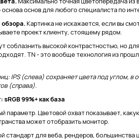
вета.
Максимально точная цветопередача из 
 основа основ для любого специалиста по инт
 обзора.
Картинка не искажается, если вы смот
ываете проект клиенту, стоящему рядом.
т соблазнить высокой контрастностью, но для
одходят. TN - это вообще технология из прошл
ц: IPS (слева) сохраняет цвета под углом, в 
ов (справа).
: sRGB 99%+ как база
й параметр. Цветовой охват показывает, каку
транства может отобразить монитор.
й стандарт для веба, рендеров, большинства