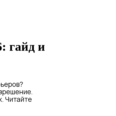
: гайд и
рьеров?
азрешение.
x. Читайте