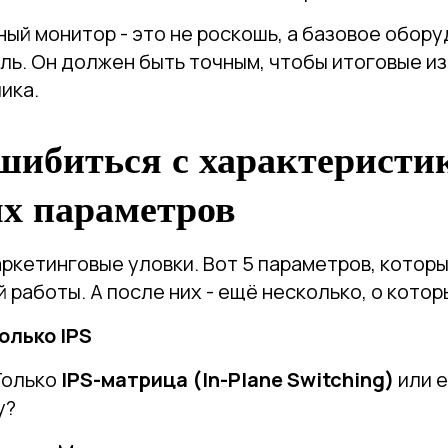
й монитор - это не роскошь, а базовое обору
ель. Он должен быть точным, чтобы итоговые и
ика.
шибиться с характеристи
х параметров
ркетинговые уловки. Вот 5 параметров, котор
 работы. А после них - ещё несколько, о котор
олько IPS
Только
IPS-матрица (In-Plane Switching)
или е
у?