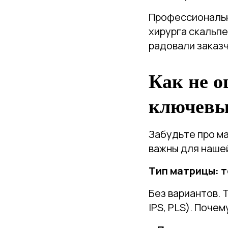
Профессиональны
хирурга скальп
радовали заказч
Как не о
ключевы
Забудьте про ма
важны для нашей
Тип матрицы: т
Без вариантов. 
IPS, PLS). Почем