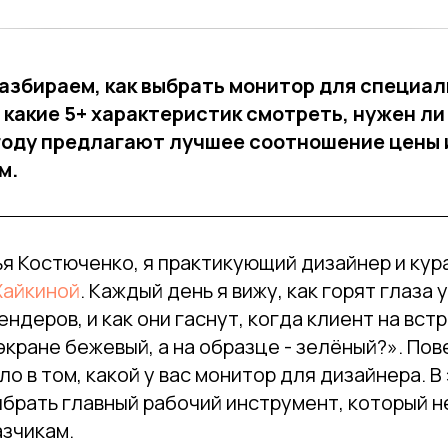
разбираем, как выбрать монитор для специал
 какие 5+ характеристик смотреть, нужен ли 
году предлагают лучшее соотношение цены 
м.
я Костюченко, я практикующий дизайнер и кур
Хайкиной
. Каждый день я вижу, как горят глаза 
ендеров, и как они гаснут, когда клиент на вст
 экране бежевый, а на образце - зелёный?». Пов
ло в том, какой у вас монитор для дизайнера. В
ыбрать главный рабочий инструмент, который н
азчикам.