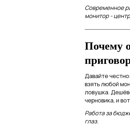
Современное ра
монитор - цент
Почему 
пригово
Давайте честно:
взять любой мон
ловушка. Дешёв
черновика, и во
Работа за бюдж
глаз.