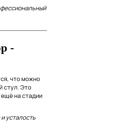
офессиональный
р -
ся, что можно
й стул. Это
 ещё на стадии
и усталость