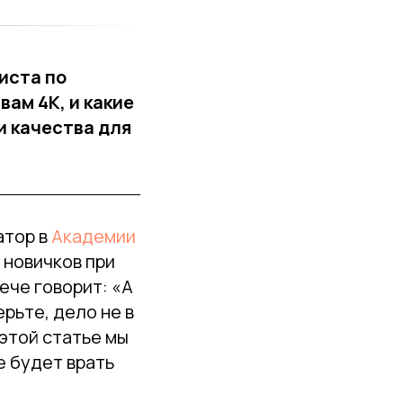
иста по
вам 4K, и какие
и качества для
атор в
Академии
у новичков при
рече говорит: «А
ерьте, дело не в
 этой статье мы
е будет врать