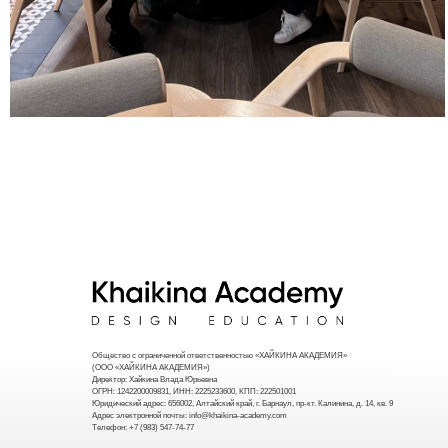
Общество с ограниченной ответственностью «ХАЙКИНА АКАДЕМИЯ»
(ООО «ХАЙКИНА АКАДЕМИЯ»)
Директор: Хайкина Влада Юрьевна
ОГРН: 1242200009831, ИНН: 2225233600, КПП: 222501001
Юридический адрес: 656002, Алтайский край, г. Барнаул, пр-кт. Калинина, д. 14, кв. 9
Адрес электронной почты: info@khaikina-academy.com
Телефон: +7 (983) 547-74-77