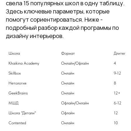
свела 15 популярных школ в одну таблицу.
Здесь ключевые параметры, которые
помогут сориентироваться. Ниже -
подробный разбор каждой программы по
дизайну интерьеров.
Школа
Формат
Длительно
Khaikina Academy
Онлайн/Офлайн
4
Skillbox
Онлайн
9-12
Нетология
Онлайн
8
GeekBrains
Онлайн
12+
МШД
Офлайн/Онлайн
6-12
Школа "Детали"
Офлайн
12
Contented
Онлайн
10