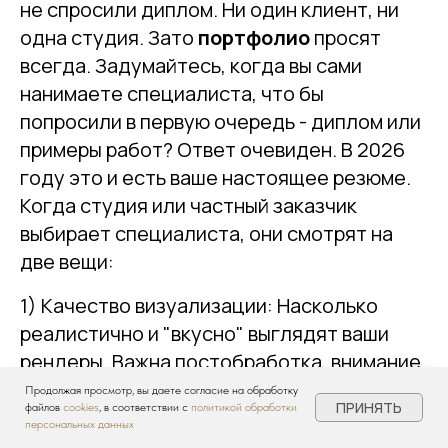
не спросили диплом. Ни один клиент, ни
одна студия. Зато
портфолио
просят
всегда. Задумайтесь, когда вы сами
нанимаете специалиста, что бы
попросили в первую очередь - диплом или
примеры работ? Ответ очевиден. В 2026
году это и есть ваше настоящее резюме.
Когда студия или частный заказчик
выбирает специалиста, они смотрят на
две вещи:
1) Качество визуализации: Насколько
реалистично и "вкусно" выглядят ваши
рендеры. Важна постобработка, внимание
к деталям. Хорошая обработка занимает
Продолжая просмотр, вы даете согласие на обработку
ПРИНЯТЬ
файлов
cookies
, в соответствии с
политикой обработки
время, но продает ваш дизайн.
персональных данных