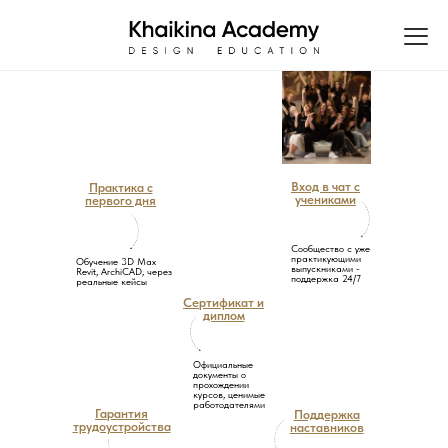
Вход в чат с
Практика с
учениками
первого дня
Сообщество с уже
практикующими
Обучение 3D Max
выпускниками -
Revit, ArchiCAD, через
поддержка 24/7
реальные кейсы
Сертификат и
диплом
Официальные
документы о
прохождении
курсов, ценимые
работодателями
Гарантия
Поддержка
трудоустройства
наставников