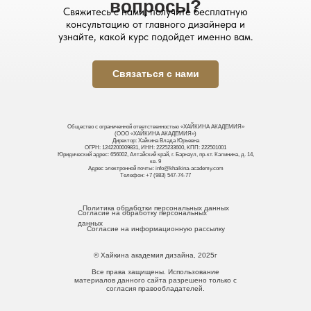
вопросы?
Свяжитесь с нами, получите бесплатную
консультацию от главного дизайнера и
узнайте, какой курс подойдет именно вам.
Связаться с нами
Общество с ограниченной ответственностью «ХАЙКИНА АКАДЕМИЯ»
(ООО «ХАЙКИНА АКАДЕМИЯ»)
Директор: Хайкина Влада Юрьевна
ОГРН: 1242200009831, ИНН: 2225233600, КПП: 222501001
Юридический адрес: 656002, Алтайский край, г. Барнаул, пр-кт. Калинина, д. 14,
кв. 9
Адрес электронной почты: info@khaikina-academy.com
Телефон: +7 (983) 547-74-77
Политика обработки персональных данных
Согласие на обработку персональных
данных
Согласие на информационную рассылку
© Хайкина академия дизайна, 2025г
Все права защищены. Использование
материалов данного сайта разрешено только с
согласия правообладателей.