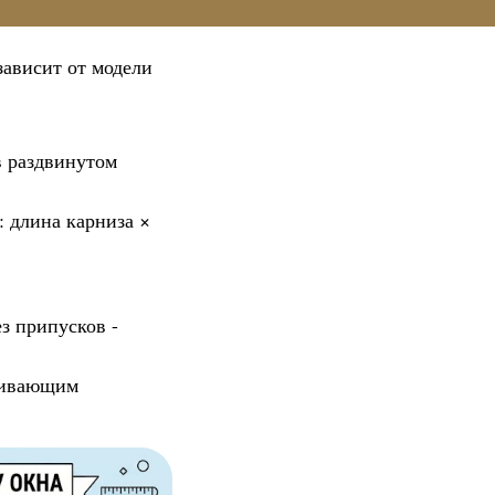
зависит от модели
в раздвинутом
 длина карниза ×
з припусков -
ечивающим