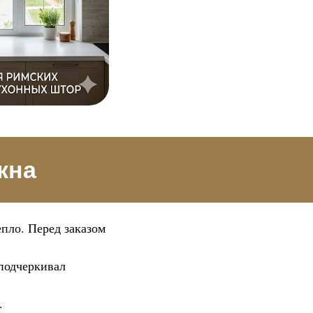
кна
епло. Перед заказом
 подчеркивал
.