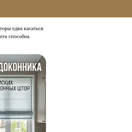
торы едва касаться
ота способна