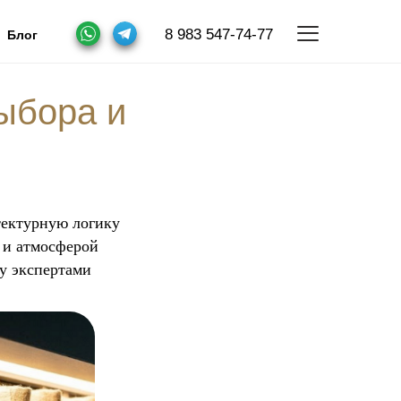
8 983 547-74-77
Блог
ыбора и
тектурную логику
 и атмосферой
му экспертами