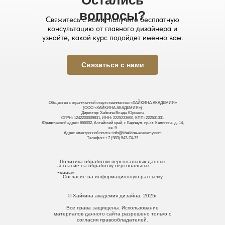
Остались
вопросы?
Свяжитесь с нами, получите бесплатную
консультацию от главного дизайнера и
узнайте, какой курс подойдет именно вам.
Связаться с нами
Общество с ограниченной ответственностью «ХАЙКИНА АКАДЕМИЯ»
(ООО «ХАЙКИНА АКАДЕМИЯ»)
Директор: Хайкина Влада Юрьевна
ОГРН: 1242200009831, ИНН: 2225233600, КПП: 222501001
Юридический адрес: 656002, Алтайский край, г. Барнаул, пр-кт. Калинина, д. 14,
кв. 9
Адрес электронной почты: info@khaikina-academy.com
Телефон: +7 (983) 547-74-77
Политика обработки персональных данных
Согласие на обработку персональных
данных
Согласие на информационную рассылку
© Хайкина академия дизайна, 2025г
Все права защищены. Использование
материалов данного сайта разрешено только с
согласия правообладателей.