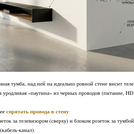
чная тумба, над ней на идеально ровной стене висит теле
ся уродливая «паутина» из черных проводов (питание, HD
спрятать провода в стену
нее
:
ток за телевизором (сверху) и блоком розеток за тумбой
(кабель-канал).