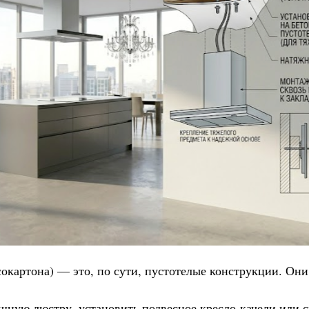
окартона) — это, по сути, пустотелые конструкции. Они
шную люстру, установить подвесное кресло-качели или 