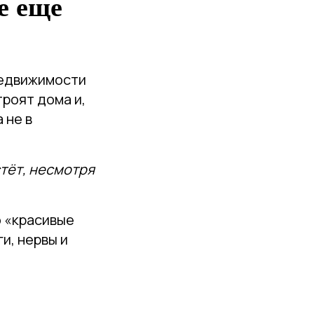
се еще
недвижимости
троят дома и,
 не в
тёт, несмотря
о «красивые
и, нервы и