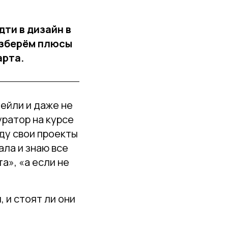
дти в дизайн в
азберём плюсы
арта.
ейли и даже не
уратор на курсе
ду свои проекты
ала и знаю все
а», «а если не
 и стоят ли они