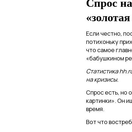
Спрос на
«золотая
Если честно, п
потихоньку прих
что самое главн
«бабушкином ре
Статистика hh.
на кризисы.
Спрос есть, но 
картинки». Он и
время.
Вот что востреб