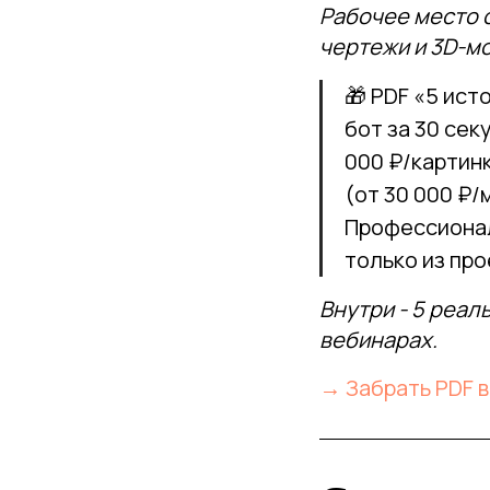
Рабочее место 
чертежи и 3D-м
🎁 PDF «5 ист
бот за 30 сек
000 ₽/картинк
(от 30 000 ₽/
Профессионал
только из про
Внутри - 5 реал
вебинарах.
→ Забрать PDF в