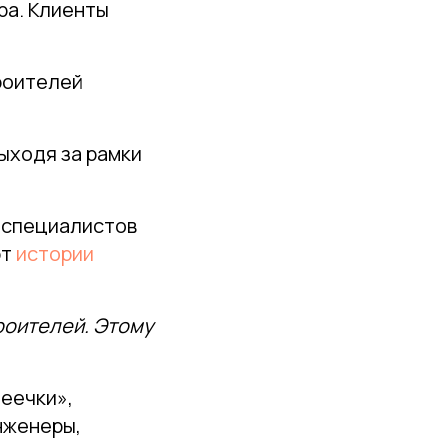
ра. Клиенты
роителей
ыходя за рамки
 специалистов
ют
истории
роителей. Этому
феечки»,
нженеры,