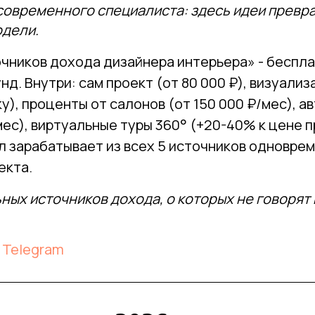
современного специалиста: здесь идеи превр
одели.
очников дохода дизайнера интерьера» - беспла
унд. Внутри: сам проект (от 80 000 ₽), визуализа
у), проценты от салонов (от 150 000 ₽/мес), а
мес), виртуальные туры 360° (+20-40% к цене п
 зарабатывает из всех 5 источников одновреме
екта.
ьных источников дохода, о которых не говорят
 Telegram