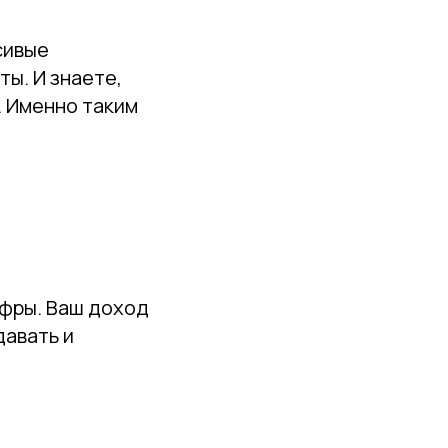
асивые
ты. И знаете,
. Именно таким
ифры. Ваш доход
давать и