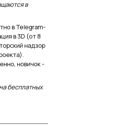
ащаются в
тно в Telegram-
ция в 3D (от 8
вторский надзор
роекта).
нно, новичок -
 на бесплатных