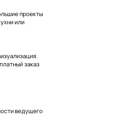
большие проекты
кухни или
визуализация.
платный заказ
ности ведущего