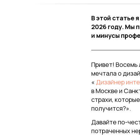
В этой статье я
2026 году. Мы 
и минусы профе
Привет! Восемь 
мечтала о дизай
«
Дизайнер инте
в Москве и Санк
страхи, которые
получится?».
Давайте по-чест
потраченных не