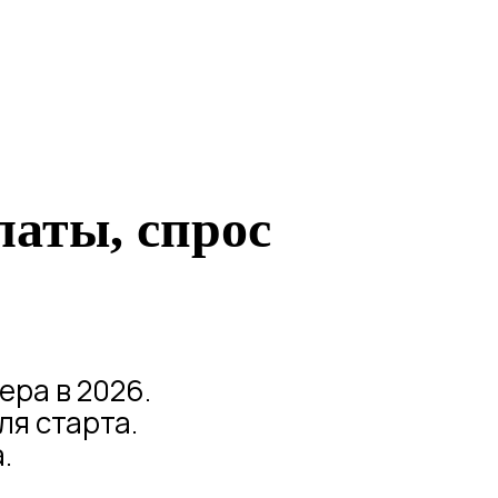
латы, спрос
ра в 2026.
ля старта.
.