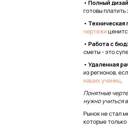
•
Полный дизай
готовы платить 
•
Техническая 
чертежи
ценится
•
Работа с бюд
сметы - это суп
•
Удаленная ра
из регионов, е
наших учениц
.
Понятные чертеж
нужно учиться 
Рынок не стал 
которые только