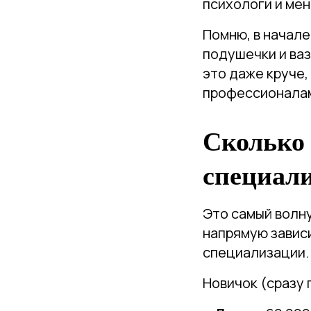
психологи и ме
Помню, в начале 
подушечки и ваз
это даже круче,
профессионалам
Сколько 
специали
Это самый волн
напрямую зависи
специализации.
Новичок (сразу п