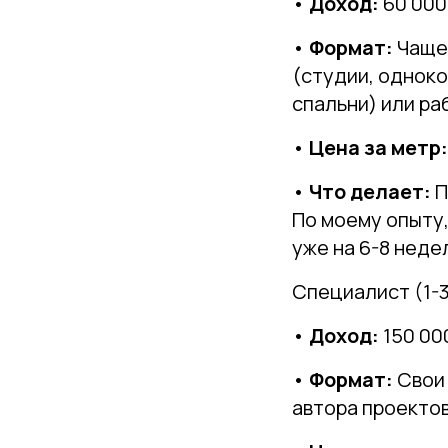
•
Доход:
60 000 
•
Формат:
Чаще 
(студии, однок
спальни) или ра
•
Цена за метр:
•
Что делает:
П
По моему опыту
уже на 6-8 неде
Специалист (1-3
•
Доход:
150 000
•
Формат:
Свои 
автора проектов