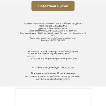
Связаться с нами
Общество с ограниченной ответственностью «ХАЙКИНА АКАДЕМИЯ»
(ООО «ХАЙКИНА АКАДЕМИЯ»)
Директор: Хайкина Влада Юрьевна
ОГРН: 1242200009831, ИНН: 2225233600, КПП: 222501001
Юридический адрес: 656002, Алтайский край, г. Барнаул, пр-кт. Калинина, д. 14,
кв. 9
Адрес электронной почты: info@khaikina-academy.com
Телефон: +7 (983) 547-74-77
Политика обработки персональных данных
Согласие на обработку персональных
данных
Согласие на информационную рассылку
© Хайкина академия дизайна, 2025г
Все права защищены. Использование
материалов данного сайта разрешено только с
согласия правообладателей.