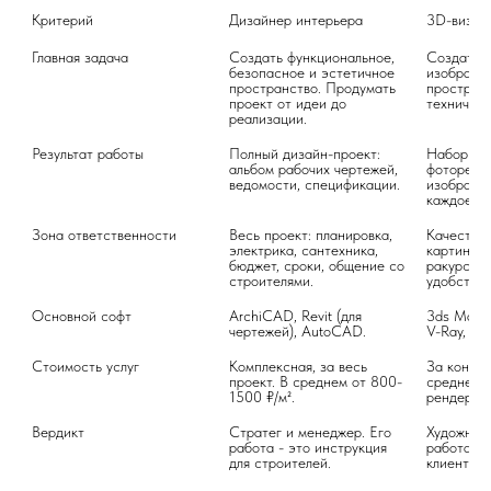
Критерий
Дизайнер интерьера
3D-визуа
Главная задача
Создать функциональное, 
Создать ф
безопасное и эстетичное 
изображен
пространство. Продумать 
пространс
проект от идеи до 
техническ
реализации.
Результат работы
Полный дизайн-проект: 
Набор рен
альбом рабочих чертежей, 
фотореали
ведомости, спецификации.
изображен
каждое п
Зона ответственности
Весь проект: планировка, 
Качество 
электрика, сантехника, 
картинки: 
бюджет, сроки, общение со 
ракурсы. 
строителями.
удобство 
Основной софт
ArchiCAD, Revit (для 
3ds Max, 
чертежей), AutoCAD.
V-Ray, Ble
Стоимость услуг
Комплексная, за весь 
За конкре
проект. В среднем от 800-
среднем о
1500 ₽/м².
рендер (к
Вердикт
Стратег и менеджер. Его 
Художник 
работа - это инструкция 
работа - 
для строителей.