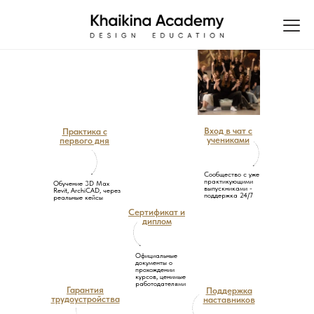
Вход в чат с
Практика с
учениками
первого дня
Сообщество с уже
практикующими
Обучение 3D Max
выпускниками -
Revit, ArchiCAD, через
поддержка 24/7
реальные кейсы
Сертификат и
диплом
Официальные
документы о
прохождении
курсов, ценимые
работодателями
Гарантия
Поддержка
трудоустройства
наставников